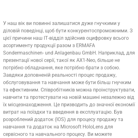
У наш вік ви повинні залишатися дуже гнучкими у
діловій поведінці, щоб бути конкурентоспроможними. З
цієї причини наш ІТ-відділ здійснив оцифровку всього
асортименту продукції разом з ERMAFA
Sondermaschinen- und Anlagenbau GmbH. Наприклад, для
презентації нової серії, такої як AX1-Neo, більше не
потрібно обладнання, яке потрібно брати з собою.
Завдяки доповненій реальності процес продажу,
обслуговування та навчання може бути більш гнучким
та ефективним. Співробітників можна проінструктувати,
навчити та протестувати на новій машині незалежно від
їх місцезнаходження. Це призводить до значної економії
витрат на поїздки та введення в експлуатацію. Був
розроблений додаток (IOS) для процесу продажу та
навчання та додаток на Microsoft HoloLens для
сервісного та навчального процесу. Ви можете