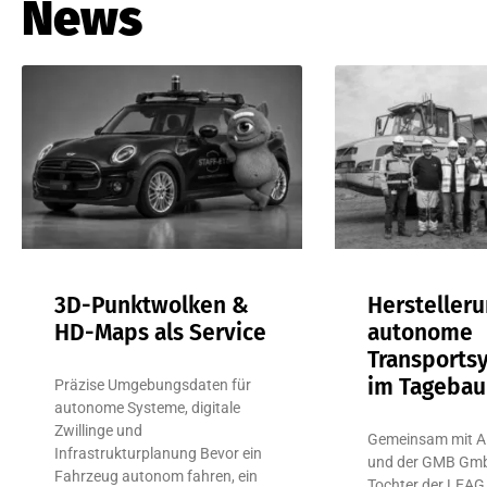
News
3D-Punktwolken &
Hersteller
HD-Maps als Service
autonome
Transports
im Tagebau
Präzise Umgebungsdaten für
autonome Systeme, digitale
Zwillinge und
Gemeinsam mit A
Infrastrukturplanung Bevor ein
und der GMB Gmb
Fahrzeug autonom fahren, ein
Tochter der LEAG,