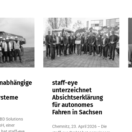
unabhängige
staff-eye
unterzeichnet
ysteme
Absichtserklärung
für autonomes
Fahren in Sachsen
BD Solutions
H, einer
Chemnitz, 23. April 2026 – Die
 hat staff-eye