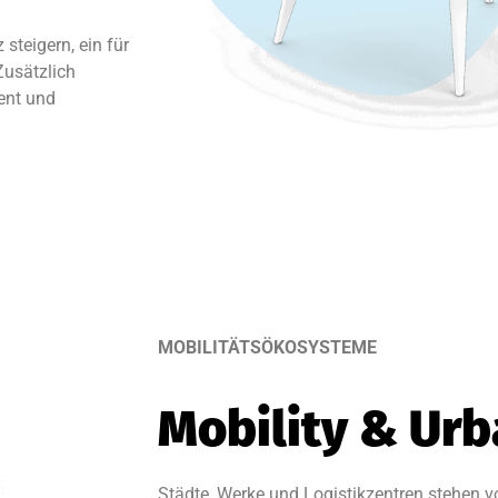
steigern, ein für
Zusätzlich
ent und
MOBILITÄTSÖKOSYSTEME
Mobility & Urb
Städte, Werke und Logistikzentren stehen v