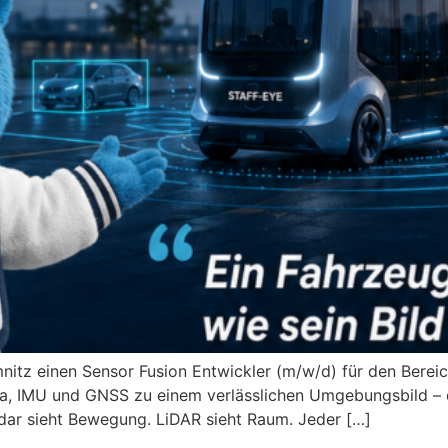
tz einen Sensor Fusion Entwickler (m/w/d) für den Bereich
ra, IMU und GNSS zu einem verlässlichen Umgebungsbild – d
adar sieht Bewegung. LiDAR sieht Raum. Jeder […]