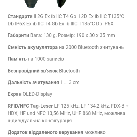
Стандарти
II 2G Ex ib IIC T4 Gb II 2D Ex ib IIIC T135°C
Db IP6X Ex ib IIC T4 Gb Ex ib IIIC T135°C Db IP6X
Габарити
Вага: 130 g, Розмір: 190 x 30 x 35 mm
Ємність акумулятора
на 2000 Bluetooth зчитувань
Пам’ять
на 1000 записів
Безпровідний зв’язок
Bluetooth
Дальність зчитування
1 … 3 cm
Екран
OLED-Display
RFID/NFC Tag-Leser
LF 125 kHz, LF 134,2 kHz, FDX-B +
HDX, HF und NFC 13,56 MHz, UHF 868 MHz, можлива
індивідуальна конфігурація
Додаток віддаленого керування
можливо