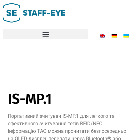
IS-MP.1
Портативний зчитувач IS-MP.1 для легкого та
ефективного зчитування тегів RFID/NFC.
Інформацію TAG можна прочитати безпосередньо
на OLED-дисплеї, передати через Bluetooth® або