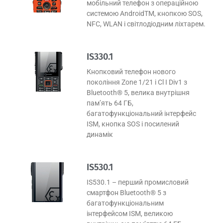
мобільний телефон з операційною
системою AndroidTM, кнопкою SOS,
NFC, WLAN і світлодіодним ліхтарем.
IS330.1
Кнопковий телефон нового
покоління Zone 1/21 і Cl I Div1 з
Bluetooth® 5, велика внутрішня
пам’ять 64 ГБ,
багатофункціональний інтерфейс
ISM, кнопка SOS і посилений
динамік
IS530.1
IS530.1 – перший промисловий
смартфон Bluetooth® 5 з
багатофункціональним
інтерфейсом ISM, великою