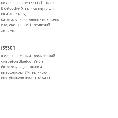
покоління Zone 1/21 і Cl I Div1 з
Bluetooth® 5, велика внутрішня
пам’ять 64 ГБ,
багатофункціональний інтерфейс
ISM, кнопка SOS і посилений
динамік
IS530.1
IS530.1 – перший промисловий
смартфон Bluetooth® 5 з
багатофункціональним
інтерфейсом ISM, великою
внутрішньою пам’яттю 64 ГБ