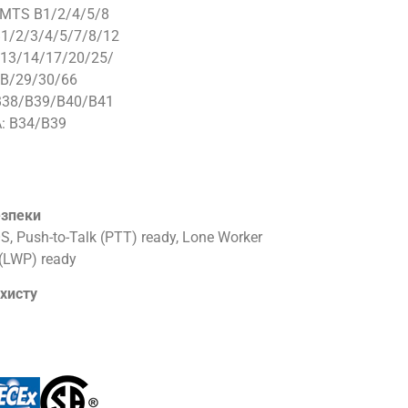
MTS B1/2/4/5/8
B1/2/3/4/5/7/8/12
B13/14/17/20/25/
B/29/30/66
B38/B39/B40/B41
: B34/B39
езпеки
, Push-to-Talk (PTT) ready, Lone Worker
 (LWP) ready
ахисту