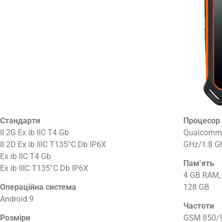
Стандарти
Процесор
II 2G Ex ib IIC T4 Gb
Qualcomm 
II 2D Ex ib IIIC T135°C Db IP6X
GHz/1.8 G
Ex ib IIC T4 Gb
Пам’ять
Ex ib IIIC T135°C Db IP6X
4 GB RAM,
Операційна система
128 GB
Android 9
Частоти
Розміри
GSM 850/