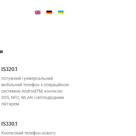
ти
IS320.1
потужний і універсальний
мобільний телефон з операційною
системою AndroidTM, кнопкою
SOS, NFC, WLAN і світлодіодним
ліхтарем.
IS330.1
Кнопковий телефон нового