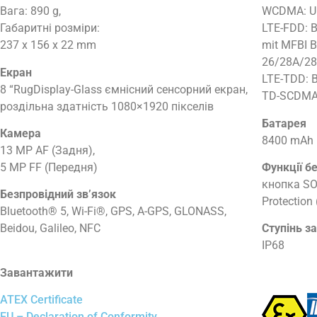
Вага: 890 g,
WCDMA: U
Габаритні розміри:
LTE-FDD: 
237 x 156 x 22 mm
mit MFBI 
26/28A/28
Екран
LTE-TDD: 
8 “RugDisplay-Glass ємнісний сенсорний екран,
TD-SCDMA
роздільна здатність 1080×1920 пікселів
Батарея
Камера
8400 mAh
13 MP AF (Задня),
5 MP FF (Передня)
Функції б
кнопка SOS
Безпровідний зв’язок
Protection
Bluetooth® 5, Wi-Fi®, GPS, A-GPS, GLONASS,
Beidou, Galileo, NFC
Ступінь з
IP68
Завантажити
ATEX Certificate
EU – Declaration of Conformity